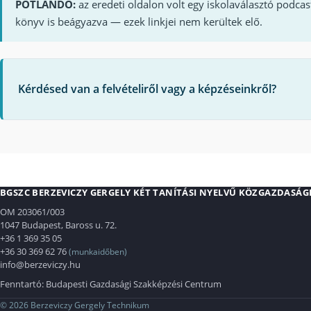
PÓTLANDÓ:
az eredeti oldalon volt egy iskolaválasztó podcas
könyv is beágyazva — ezek linkjei nem kerültek elő.
Kérdésed van a felvételiről vagy a képzéseinkről?
BGSZC BERZEVICZY GERGELY KÉT TANÍTÁSI NYELVŰ KÖZGAZDASÁG
OM 203061/003
1047 Budapest, Baross u. 72.
+36 1 369 35 05
+36 30 369 62 76
(munkaidőben)
info@berzeviczy.hu
Fenntartó:
Budapesti Gazdasági Szakképzési Centrum
© 2026 Berzeviczy Gergely Technikum