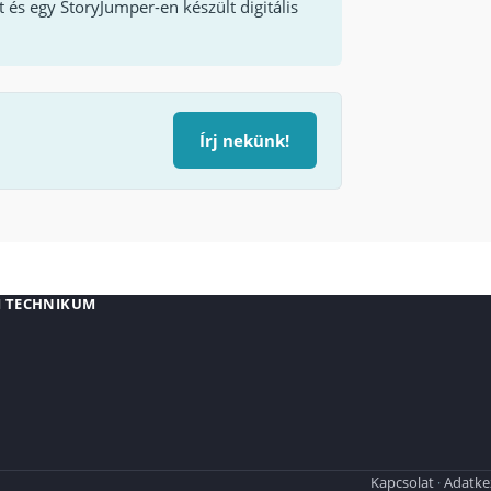
t és egy StoryJumper-en készült digitális
Írj nekünk!
I TECHNIKUM
Kapcsolat
Adatkez
·