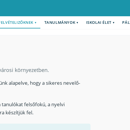
FELVÉTELIZŐKNEK
TANULMÁNYOK
ISKOLAI ÉLET
PÁL
▾
▾
▾
tvárosi környezetben.
nk alapelve, hogy a sikeres nevelő-
 tanulókat felsőfokú, a nyelvi
a készítjük fel.