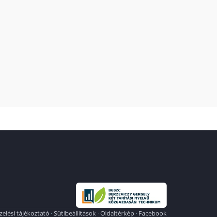
elési tájékoztató
Sütibeállítások
Oldaltérkép
Facebook
·
·
·