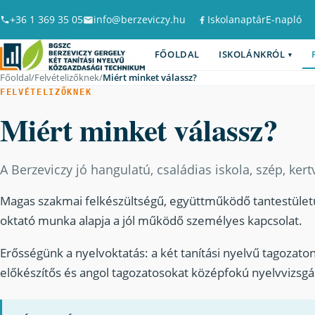
+36 1 369 35 05
info@berzeviczy.hu
Iskolanaptár
E-napló
Facebook
FŐOLDAL
ISKOLÁNKRÓL
▾
Főoldal
/
Felvételizőknek
/
Miért minket válassz?
FELVÉTELIZŐKNEK
Miért minket válassz?
A Berzeviczy jó hangulatú, családias iskola, szép, ker
Magas szakmai felkészültségű, együttműködő tantestületü
oktató munka alapja a jól működő személyes kapcsolat.
Erősségünk a nyelvoktatás: a két tanítási nyelvű tagozaton
előkészítős és angol tagozatosokat középfokú nyelvvizsgár