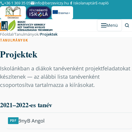
+36 1 369 35 05
info@berzeviczy.hu
Iskolanaptár
E-napló
Facebook
Ker
Menü
Főoldal
/
Tanulmányok
/
Projektek
TANULMÁNYOK
Projektek
Iskolánkban a diákok tanévenként projektfeladatokat
készítenek — az alábbi lista tanévenként
csoportosítva tartalmazza a kiírásokat.
2021–2022-es tanév
9nyB Angol
PDF